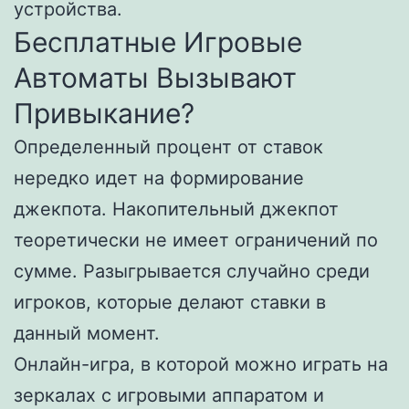
устройства.
Бесплатные Игровые
Автоматы Вызывают
Привыкание?
Определенный процент от ставок
нередко идет на формирование
джекпота. Накопительный джекпот
теоретически не имеет ограничений по
сумме. Разыгрывается случайно среди
игроков, которые делают ставки в
данный момент.
Онлайн-игра, в которой можно играть на
зеркалах с игровыми аппаратом и