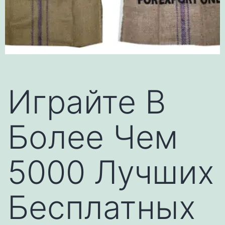
Играйте В
Более Чем
5000 Лучших
Бесплатных