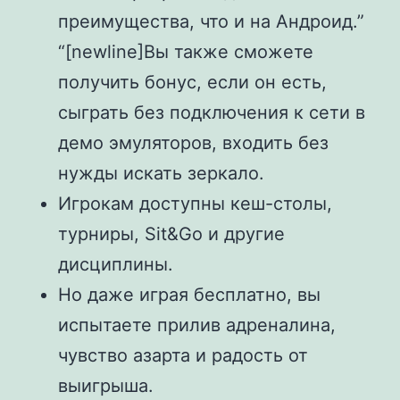
преимущества, что и на Андроид.”
“[newline]Вы также сможете
получить бонус, если он есть,
сыграть без подключения к сети в
демо эмуляторов, входить без
нужды искать зеркало.
Игрокам доступны кеш-столы,
турниры, Sit&Go и другие
дисциплины.
Но даже играя бесплатно, вы
испытаете прилив адреналина,
чувство азарта и радость от
выигрыша.