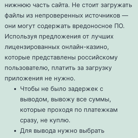
нижнюю часть сайта. Не стоит загружать
файлы из непроверенных источников —
они могут содержать вредоносное ПО.
Используя предложения от лучших
лицензированных онлайн-казино,
которые представлены российскому
пользователю, платить за загрузку
приложения не нужно.
Чтобы не было задержек с
выводом, вывожу все суммы,
которые проходя по платежкам
сразу, не куплю.
Для вывода нужно выбрать