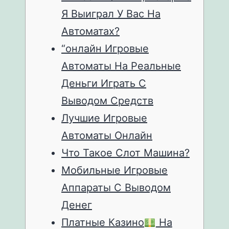
Я Выиграл У Вас На
Автоматах?
“онлайн Игровые
Автоматы На Реальные
Деньги Играть С
Выводом Средств
Лучшие Игровые
Автоматы Онлайн
Что Такое Слот Машина?
Мобильные Игровые
Аппараты С Выводом
Денег
Платные Казино
На