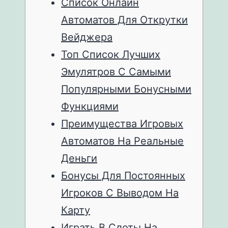
Список Онлайн
Автоматов Для Открутки
Вейджера
Топ Список Лучших
Эмулятров С Самыми
Популярными Бонусными
Функциями
Преимущества Игровых
Автоматов На Реальные
Деньги
Бонусы Для Постоянных
Игроков С Выводом На
Карту
Играть В Слоты На