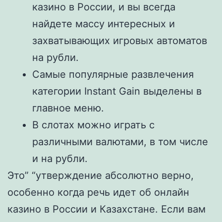
казино в России, и вы всегда
найдете массу интересных и
захватывающих игровых автоматов
на рубли.
Самые популярные развлечения
категории Instant Gain выделены в
главное меню.
В слотах можно играть с
различными валютами, в том числе
и на рубли.
Это” “утверждение абсолютно верно,
особенно когда речь идет об онлайн
казино в России и Казахстане. Если вам