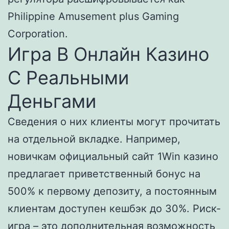
Philippine Amusement plus Gaming
Corporation.
Игра В Онлайн Казино
С Реальными
Деньгами
Сведения о них клиенты могут прочитать
на отдельной вкладке. Например,
новичкам официальный сайт 1Win казино
предлагает приветственный бонус на
500% к первому депозиту, а постоянным
клиентам доступен кешбэк до 30%. Риск-
игра – это дополнительная возможность