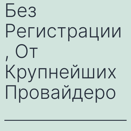
Без
Регистрации
, От
Крупнейших
Провайдеро