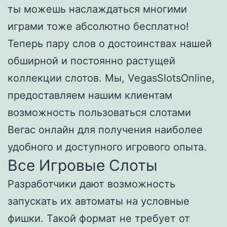
ты можешь наслаждаться многими
играми тоже абсолютно бесплатно!
Теперь пару слов о достоинствах нашей
обширной и постоянно растущей
коллекции слотов. Мы, VegasSlotsOnline,
предоставляем нашим клиентам
возможность пользоваться слотами
Вегас онлайн для получения наиболее
удобного и доступного игрового опыта.
Все Игровые Слоты
Разработчики дают возможность
запускать их автоматы на условные
фишки. Такой формат не требует от