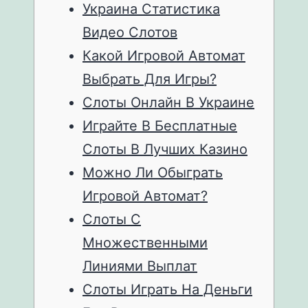
Украина Статистика
Видео Слотов
Какой Игровой Автомат
Выбрать Для Игры?
Слоты Онлайн В Украине
Играйте В Бесплатные
Слоты В Лучших Казино
Можно Ли Обыграть
Игровой Автомат?
Слоты С
Множественными
Линиями Выплат
Слоты Играть На Деньги