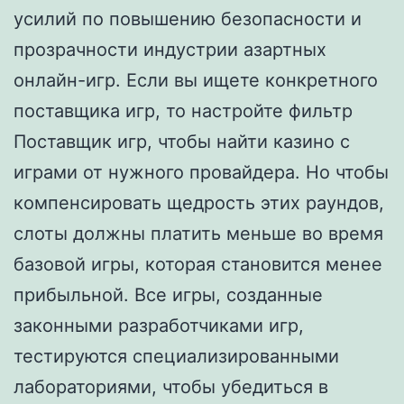
усилий по повышению безопасности и
прозрачности индустрии азартных
онлайн-игр. Если вы ищете конкретного
поставщика игр, то настройте фильтр
Поставщик игр, чтобы найти казино с
играми от нужного провайдера. Но чтобы
компенсировать щедрость этих раундов,
слоты должны платить меньше во время
базовой игры, которая становится менее
прибыльной. Все игры, созданные
законными разработчиками игр,
тестируются специализированными
лабораториями, чтобы убедиться в