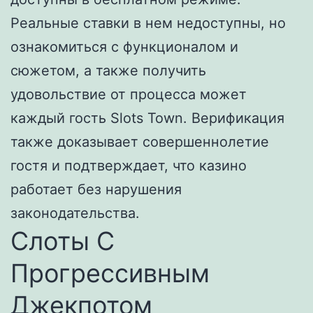
Реальные ставки в нем недоступны, но
ознакомиться с функционалом и
сюжетом, а также получить
удовольствие от процесса может
каждый гость Slots Town. Верификация
также доказывает совершеннолетие
гостя и подтверждает, что казино
работает без нарушения
законодательства.
Слоты С
Прогрессивным
Джекпотом