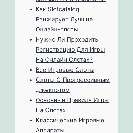
Как Slotcatalog
Ранжирует Лучшие
Онлайн-слоты
Нужно Ли Проходить
Регистрацию Для Игры
На Онлайн Слотах?
Все Игровые Слоты
Слоты С Прогрессивным
Джекпотом
Основные Правила Игры
На Слотах
Классические Игровые
Аппараты