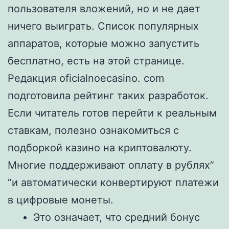
пользователя вложений, но и не дает
ничего выиграть. Список популярных
аппаратов, которые можно запустить
бесплатно, есть на этой странице.
Редакция oficialnoecasino. com
подготовила рейтинг таких разработок.
Если читатель готов перейти к реальным
ставкам, полезно ознакомиться с
подборкой казино на криптовалюту.
Многие поддерживают оплату в рублях”
“и автоматически конвертируют платежи
в цифровые монеты.
Это означает, что средний бонус