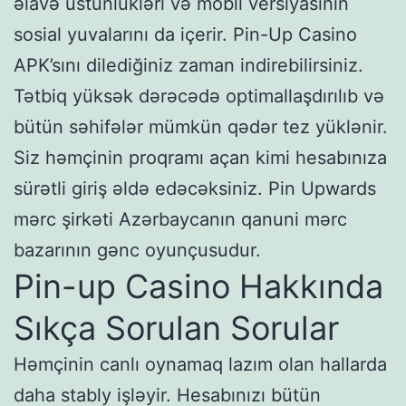
əlavə üstünlükləri və mobil versiyasının
sosial yuvalarını da içerir. Pin-Up Casino
APK’sını dilediğiniz zaman indirebilirsiniz.
Tətbiq yüksək dərəcədə optimallaşdırılıb və
bütün səhifələr mümkün qədər tez yüklənir.
Siz həmçinin proqramı açan kimi hesabınıza
sürətli giriş əldə edəcəksiniz. Pin Upwards
mərc şirkəti Azərbaycanın qanuni mərc
bazarının gənc oyunçusudur.
Pin-up Casino Hakkında
Sıkça Sorulan Sorular
Həmçinin canlı oynamaq lazım olan hallarda
daha stably işləyir. Hesabınızı bütün