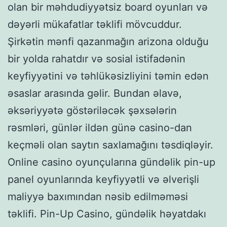
olan bir məhdudiyyətsiz board oyunları və
dəyərli mükafatlar təklifi mövcuddur.
Şirkətin mənfi qazanmağın arizona olduğu
bir yolda rahatdır və sosial istifadənin
keyfiyyətini və təhlükəsizliyini təmin edən
əsaslar arasında gəlir. Bundan əlavə,
əksəriyyətə göstəriləcək şəxsələrin
rəsmləri, günlər ildən günə casino-dan
keçməli olan saytın saxlamağını təsdiqləyir.
Online casino oyunçularına gündəlik pin-up
panel oyunlarında keyfiyyətli və əlverişli
maliyyə baxımından nəsib edilməməsi
təklifi. Pin-Up Casino, gündəlik həyatdakı