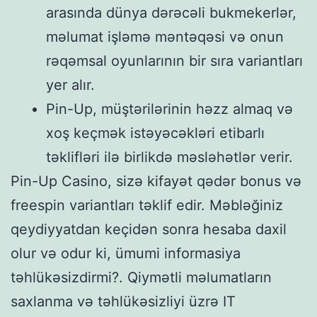
arasında dünya dərəcəli bukmekerlər,
məlumat işləmə məntəqəsi və onun
rəqəmsal oyunlarının bir sıra variantları
yer alır.
Pin-Up, müştərilərinin həzz almaq və
xoş keçmək istəyəcəkləri etibarlı
təklifləri ilə birlikdə məsləhətlər verir.
Pin-Up Casino, sizə kifayət qədər bonus və
freespin variantları təklif edir. Məbləğiniz
qeydiyyatdan keçidən sonra hesaba daxil
olur və odur ki, ümumi informasiya
təhlükəsizdirmi?. Qiymətli məlumatların
saxlanma və təhlükəsizliyi üzrə IT