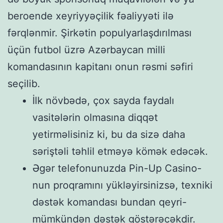
beroende xeyriyyəçilik fəaliyyəti ilə
fərqlənmir. Şirkətin populyarlaşdırılması
üçün futbol üzrə Azərbaycan milli
komandasının kapitanı onun rəsmi səfiri
seçilib.
İlk növbədə, çox sayda faydalı
vasitələrin olmasına diqqət
yetirməlisiniz ki, bu da sizə daha
səriştəli təhlil etməyə kömək edəcək.
Əgər telefonunuzda Pin-Up Casino-
nun proqramını yükləyirsinizsə, texniki
dəstək komandası bundan qeyri-
mümkündən dəstək göstərəcəkdir.