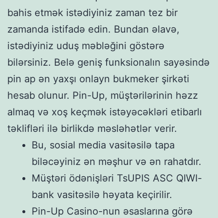
bahis etmək istədiyiniz zaman tez bir
zamanda istifadə edin. Bundan əlavə,
istədiyiniz uduş məbləğini göstərə
bilərsiniz. Belə geniş funksionalın sayəsində
pin ap ən yaxşı onlayn bukmeker şirkəti
hesab olunur. Pin-Up, müştərilərinin həzz
almaq və xoş keçmək istəyəcəkləri etibarlı
təklifləri ilə birlikdə məsləhətlər verir.
Bu, sosial media vasitəsilə tapa
biləcəyiniz ən məşhur və ən rahatdır.
Müştəri ödənişləri TsUPIS ASC QIWI-
bank vasitəsilə həyata keçirilir.
Pin-Up Casino-nun əsaslarına görə