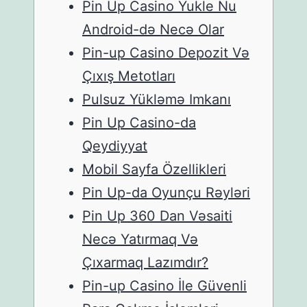
Pin Up Casino Yukle Nu
Android-də Necə Olar
Pin-up Casino Depozit Və
Çıxış Metotları
Pulsuz Yükləmə Imkanı
Pin Up Casino-da
Qeydiyyat
Mobil Sayfa Özellikleri
Pin Up-da Oyunçu Rəyləri
Pin Up 360 Dan Vəsaiti
Necə Yatırmaq Və
Çıxarmaq Lazımdır?
Pin-up Casino İle Güvenli