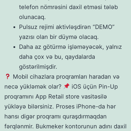
telefon nömrəsini daxil etməsi tələb
olunacaq.
Pulsuz rejimi aktivləşdirən “DEMO”
yazısı olan bir düymə olacaq.
Daha az götürmə işləməyəcək, yalnız
daha çox və bu, qaydalarda
göstərilmişdir.
Mobil cihazlara proqramları haradan və
necə yükləmək olar?
iOS üçün Pin-Up
proqramını App Retail store vasitəsilə
yükləyə bilərsiniz. Proses iPhone-da hər
hansı digər proqramı quraşdırmaqdan
fərqlənmir. Bukmeker kontorunun adını daxil