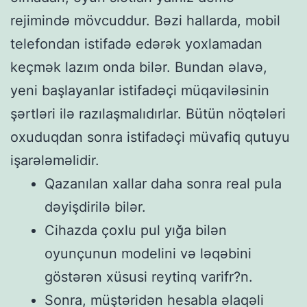
rejimində mövcuddur. Bəzi hallarda, mobil
telefondan istifadə edərək yoxlamadan
keçmək lazım onda bilər. Bundan əlavə,
yeni başlayanlar istifadəçi müqaviləsinin
şərtləri ilə razılaşmalıdırlar. Bütün nöqtələri
oxuduqdan sonra istifadəçi müvafiq qutuyu
işarələməlidir.
Qazanılan xallar daha sonra real pula
dəyişdirilə bilər.
Cihazda çoxlu pul yığa bilən
oyunçunun modelini və ləqəbini
göstərən xüsusi reytinq varifr?n.
Sonra, müştəridən hesabla əlaqəli