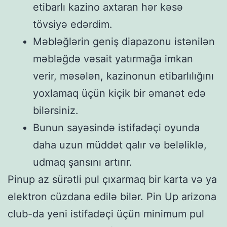
etibarlı kazino axtaran hər kəsə
tövsiyə edərdim.
Məbləğlərin geniş diapazonu istənilən
məbləğdə vəsait yatırmağa imkan
verir, məsələn, kazinonun etibarlılığını
yoxlamaq üçün kiçik bir əmanət edə
bilərsiniz.
Bunun sayəsində istifadəçi oyunda
daha uzun müddət qalır və beləliklə,
udmaq şansını artırır.
Pinup az sürətli pul çıxarmaq bir karta və ya
elektron cüzdana edilə bilər. Pin Up arizona
club-da yeni istifadəçi üçün minimum pul