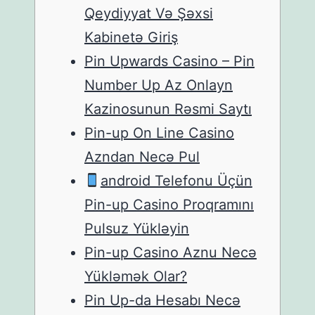
Qeydiyyat Və Şəxsi
Kabinetə Giriş
Pin Upwards Casino – Pin
Number Up Az Onlayn
Kazinosunun Rəsmi Saytı
Pin-up On Line Casino
Azndan Necə Pul
android Telefonu Üçün
Pin-up Casino Proqramını
Pulsuz Yükləyin
Pin-up Casino Aznu Necə
Yükləmək Olar?
Pin Up-da Hesabı Necə