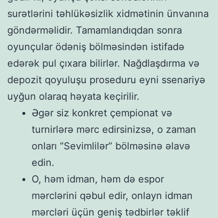
surətlərini təhlükəsizlik xidmətinin ünvanına
göndərməlidir. Tamamlandıqdan sonra
oyunçular ödəniş bölməsindən istifadə
edərək pul çıxara bilirlər. Nağdlaşdırma və
depozit qoyuluşu proseduru eyni ssenariyə
uyğun olaraq həyata keçirilir.
Əgər siz konkret çempionat və
turnirlərə mərc edirsinizsə, o zaman
onları “Sevimlilər” bölməsinə əlavə
edin.
O, həm idman, həm də espor
mərclərini qəbul edir, onlayn idman
mərcləri üçün geniş tədbirlər təklif