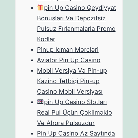
pin Up Casino Qeydiyyat
Bonusları Və Depozitsiz
Pulsuz Fırlanmalarla Promo
Kodlar
Pinup Idman Mərcləri
Aviator Pin Up Casino
Mobil Versiya Və Pin-up
Kazino Tətbiqi Pin-up
Casino Mobil Versiyası
pin Up Casino Slotları
Real Pul Üçün Çəkilməklə
Və Ahora Pulsuzdur
Pin Up Casino Az Saytında