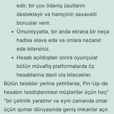
edir, bir çox ödəniş üsullarını
dəstəkləyir və həmçinin səxavətli
bonuslar verir.
Ümumiyyətlə, bir anda ekrana bir neçə
hadisə əlavə edə və onlara nəzarət
edə bilərsiniz.
Hesab açıldıqdan sonra oyunçular
bütün müvafiq platformalarda öz
hesablarına daxil ola biləcəklər.
Bütün tələblər yerinə yetirilərsə, Pin-Up-da
hesabın təsdiqlənməsi müştərilər üçün heç”
“bir çətinlik yaratmır və eyni zamanda onlar
üçün qumar dünyasında geniş imkanlar açır.