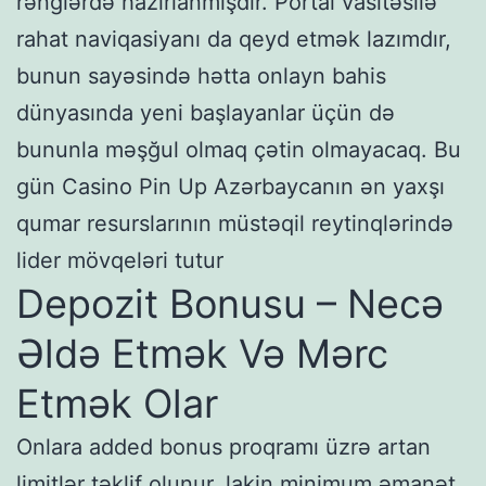
rənglərdə hazırlanmışdır. Portal vasitəsilə
rahat naviqasiyanı da qeyd etmək lazımdır,
bunun sayəsində hətta onlayn bahis
dünyasında yeni başlayanlar üçün də
bununla məşğul olmaq çətin olmayacaq. Bu
gün Casino Pin Up Azərbaycanın ən yaxşı
qumar resurslarının müstəqil reytinqlərində
lider mövqeləri tutur
Depozit Bonusu – Necə
Əldə Etmək Və Mərc
Etmək Olar
Onlara added bonus proqramı üzrə artan
limitlər təklif olunur, lakin minimum əmanət