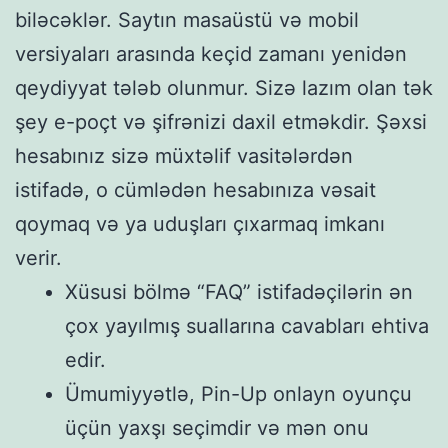
biləcəklər. Saytın masaüstü və mobil
versiyaları arasında keçid zamanı yenidən
qeydiyyat tələb olunmur. Sizə lazım olan tək
şey e-poçt və şifrənizi daxil etməkdir. Şəxsi
hesabınız sizə müxtəlif vasitələrdən
istifadə, o cümlədən hesabınıza vəsait
qoymaq və ya uduşları çıxarmaq imkanı
verir.
Xüsusi bölmə “FAQ” istifadəçilərin ən
çox yayılmış suallarına cavabları ehtiva
edir.
Ümumiyyətlə, Pin-Up onlayn oyunçu
üçün yaxşı seçimdir və mən onu