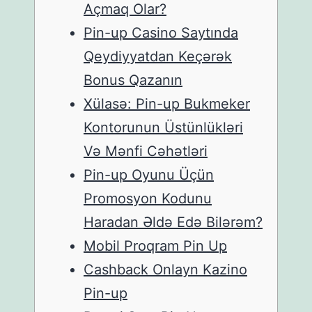
Açmaq Olar?
Pin-up Casino Saytında
Qeydiyyatdan Keçərək
Bonus Qazanın
Xülasə: Pin-up Bukmeker
Kontorunun Üstünlükləri
Və Mənfi Cəhətləri
Pin-up Oyunu Üçün
Promosyon Kodunu
Haradan Əldə Edə Bilərəm?
Mobil Proqram Pin Up
Cashback Onlayn Kazino
Pin-up