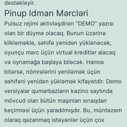
dəstəkləyir.
Pinup Idman Mərcləri
Pulsuz rejimi aktivləşdirən “DEMO” yazısı
olan bir düymə olacaq. Bunun üzərinə
klikləməklə, səhifə yenidən yüklənəcək,
oyunçu mərc üçün virtual kreditlər alacaq
və oynamağa başlaya biləcək. Hamısı
bitərsə, nömrələrini yeniləmək üçün
səhifəni yenidən yükləmək kifayətdir. Demo
versiyalar qumarbazların kazino saytında
mövcud olan bütün maşınları sınaqdan
keçirməsi üçün yaradılmışdır. Bu, müntəzəm
olaraq qazanmaq istəyənlər üçün çox