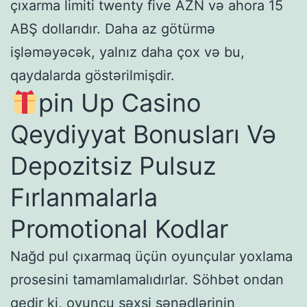
çıxarma limiti twenty five AZN və ahora 15
ABŞ dollarıdır. Daha az götürmə
işləməyəcək, yalnız daha çox və bu,
qaydalarda göstərilmişdir.
pin Up Casino
Qeydiyyat Bonusları Və
Depozitsiz Pulsuz
Fırlanmalarla
Promotional Kodlar
Nağd pul çıxarmaq üçün oyunçular yoxlama
prosesini tamamlamalıdırlar. Söhbət ondan
gedir ki, oyunçu şəxsi sənədlərinin