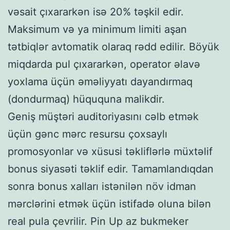
vəsait çıxararkən isə 20% təşkil edir.
Maksimum və ya minimum limiti aşan
tətbiqlər avtomatik olaraq rədd edilir. Böyük
miqdarda pul çıxararkən, operator əlavə
yoxlama üçün əməliyyatı dayandırmaq
(dondurmaq) hüququna malikdir.
Geniş müştəri auditoriyasını cəlb etmək
üçün gənc mərc resursu çoxsaylı
promosyonlar və xüsusi təkliflərlə müxtəlif
bonus siyasəti təklif edir. Tamamlandıqdan
sonra bonus xalları istənilən növ idman
mərclərini etmək üçün istifadə oluna bilən
real pula çevrilir. Pin Up az bukmeker