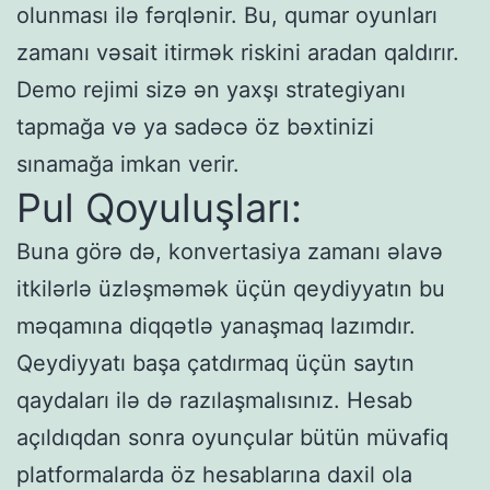
olunması ilə fərqlənir. Bu, qumar oyunları
zamanı vəsait itirmək riskini aradan qaldırır.
Demo rejimi sizə ən yaxşı strategiyanı
tapmağa və ya sadəcə öz bəxtinizi
sınamağa imkan verir.
Pul Qoyuluşları:
Buna görə də, konvertasiya zamanı əlavə
itkilərlə üzləşməmək üçün qeydiyyatın bu
məqamına diqqətlə yanaşmaq lazımdır.
Qeydiyyatı başa çatdırmaq üçün saytın
qaydaları ilə də razılaşmalısınız. Hesab
açıldıqdan sonra oyunçular bütün müvafiq
platformalarda öz hesablarına daxil ola