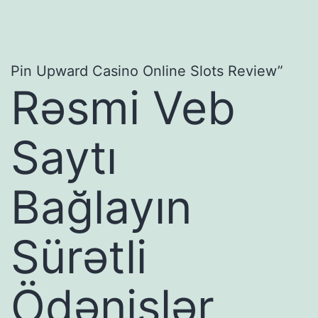
Pin Upward Casino Online Slots Review”
Rəsmi Veb
Saytı
Bağlayın️
Sürətli
Ödənişlər,