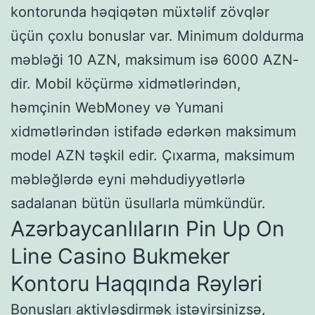
kontorunda həqiqətən müxtəlif zövqlər
üçün çoxlu bonuslar var. Minimum doldurma
məbləği 10 AZN, maksimum isə 6000 AZN-
dir. Mobil köçürmə xidmətlərindən,
həmçinin WebMoney və Yumani
xidmətlərindən istifadə edərkən maksimum
model AZN təşkil edir. Çıxarma, maksimum
məbləğlərdə eyni məhdudiyyətlərlə
sadalanan bütün üsullarla mümkündür.
Azərbaycanlıların Pin Up On
Line Casino Bukmeker
Kontoru Haqqında Rəyləri
Bonusları aktivləşdirmək istəyirsinizsə,