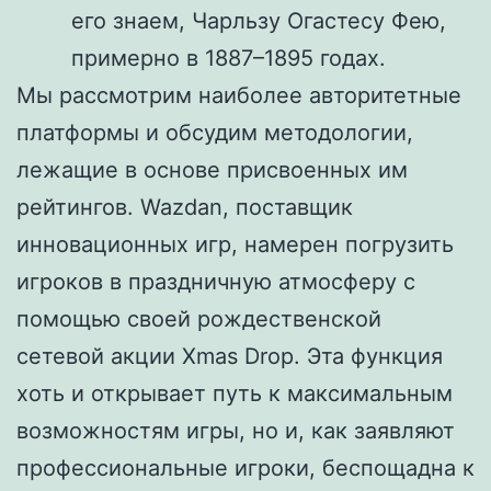
его знаем, Чарльзу Огастесу Фею,
примерно в 1887–1895 годах.
Мы рассмотрим наиболее авторитетные
платформы и обсудим методологии,
лежащие в основе присвоенных им
рейтингов. Wazdan, поставщик
инновационных игр, намерен погрузить
игроков в праздничную атмосферу с
помощью своей рождественской
сетевой акции Xmas Drop. Эта функция
хоть и открывает путь к максимальным
возможностям игры, но и, как заявляют
профессиональные игроки, беспощадна к