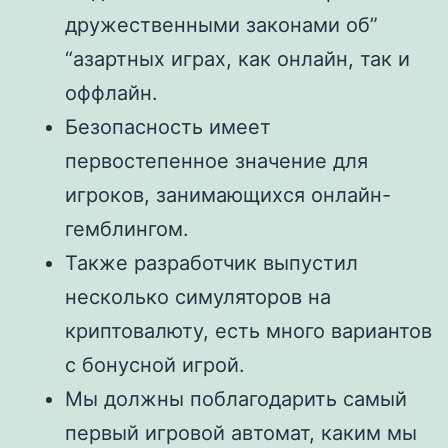
дружественными законами об”
“азартных играх, как онлайн, так и
оффлайн.
Безопасность имеет
первостепенное значение для
игроков, занимающихся онлайн-
гемблингом.
Также разработчик выпустил
несколько симуляторов на
криптовалюту, есть много вариантов
с бонусной игрой.
Мы должны поблагодарить самый
первый игровой автомат, каким мы