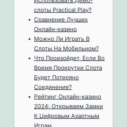
Использовать Демо-
слоты Practical Play?
Сравнение Лучших
Онлайн-казино
Можно Ли Играть В
Слоты На Мобильном?
Что Произойдет, Если Во
Время Прокрутки Слота
Будет Потеряно
Соединение?
Рейтинг Онлайн-казино
2024: Открываем Замки
К Цифровым Азартным
Играм