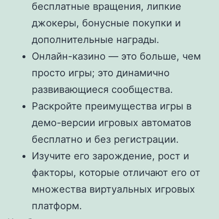
бесплатные вращения, липкие
джокеры, бонусные покупки и
дополнительные награды.
Онлайн-казино — это больше, чем
просто игры; это динамично
развивающиеся сообщества.
Раскройте преимущества игры в
демо-версии игровых автоматов
бесплатно и без регистрации.
Изучите его зарождение, рост и
факторы, которые отличают его от
множества виртуальных игровых
платформ.