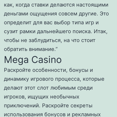
как, когда ставки делаются настоящими
деньгами ощущения совсем другие. Это
определит для вас выбор типа игр и
сузит рамки дальнейшего поиска. Итак,
чтобы не заблудиться, на что стоит
обратить внимание.”
Mega Casino
Раскройте особенности, бонусы и
динамику игрового процесса, которые
делают этот слот любимым среди
игроков, ищущих необычных
приключений. Раскройте секреты
использования бонусов и рекламных