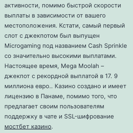
активности, помимо быстрой скорости
выплаты в зависимости от вашего
местоположения. Кстати, самый первый
слот с джекпотом был выпущен
Microgaming под названием Cash Sprinkle
со значительно высокими выплатами.
Настоящее время, Mega Moolah –
джекпот с рекордной выплатой в 17. 9
миллиона евро.. Казино создано и имеет
лицензию в Панаме, помимо того, что
предлагает своим пользователям
поддержку в чате и SSL-шифрование
мостбет казино
.