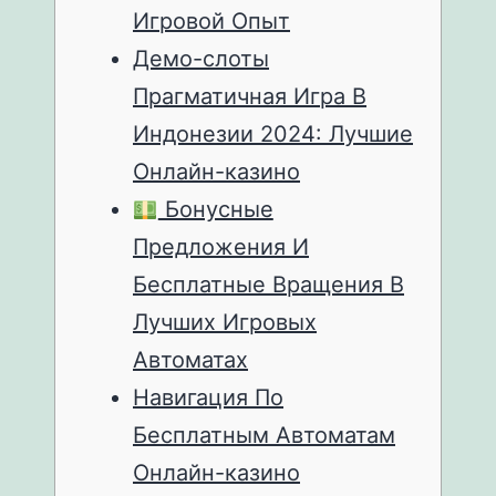
Игровой Опыт
Демо-слоты
Прагматичная Игра В
Индонезии 2024: Лучшие
Онлайн-казино
Бонусные
Предложения И
Бесплатные Вращения В
Лучших Игровых
Автоматах
Навигация По
Бесплатным Автоматам
Онлайн-казино