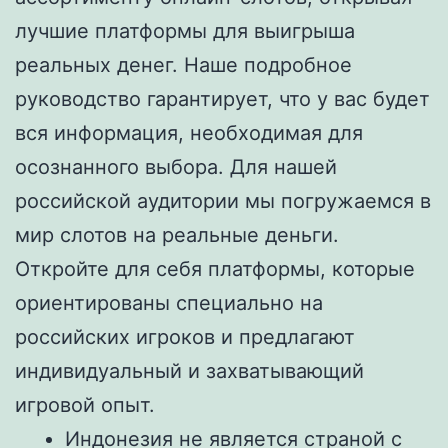
лучшие платформы для выигрыша
реальных денег. Наше подробное
руководство гарантирует, что у вас будет
вся информация, необходимая для
осознанного выбора. Для нашей
российской аудитории мы погружаемся в
мир слотов на реальные деньги.
Откройте для себя платформы, которые
ориентированы специально на
российских игроков и предлагают
индивидуальный и захватывающий
игровой опыт.
Индонезия не является страной с