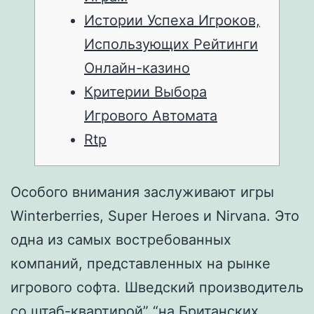
Истории Успеха Игроков,
Использующих Рейтинги
Онлайн-казино
Критерии Выбора
Игрового Автомата
Rtp
Особого внимания заслуживают игры
Winterberries, Super Heroes и Nirvana. Это
одна из самых востребованных
компаний, представленных на рынке
игрового софта. Шведский производитель
со штаб-квартирой” “на Британских