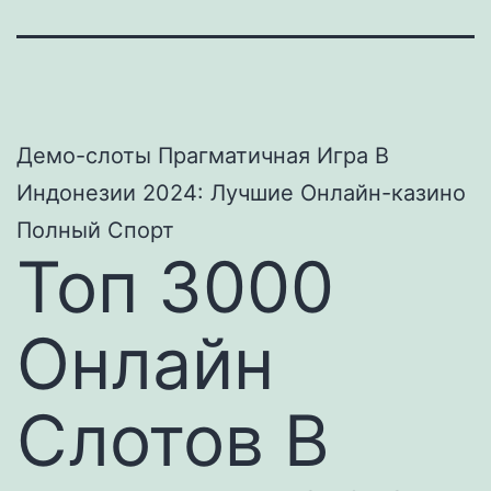
Демо-слоты Прагматичная Игра В
Индонезии 2024: Лучшие Онлайн-казино
Полный Спорт
Топ 3000
Онлайн
Слотов В