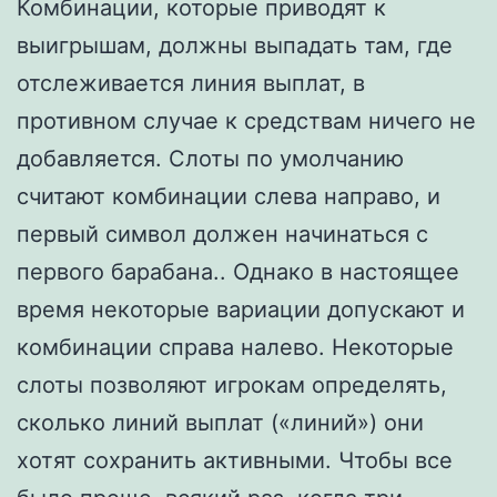
Комбинации, которые приводят к
выигрышам, должны выпадать там, где
отслеживается линия выплат, в
противном случае к средствам ничего не
добавляется. Слоты по умолчанию
считают комбинации слева направо, и
первый символ должен начинаться с
первого барабана.. Однако в настоящее
время некоторые вариации допускают и
комбинации справа налево. Некоторые
слоты позволяют игрокам определять,
сколько линий выплат («линий») они
хотят сохранить активными. Чтобы все