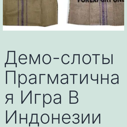
Демо-слоты
Прагматична
я Игра В
Индонезии