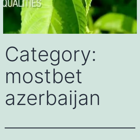
Category:
mostbet
azerbaijan