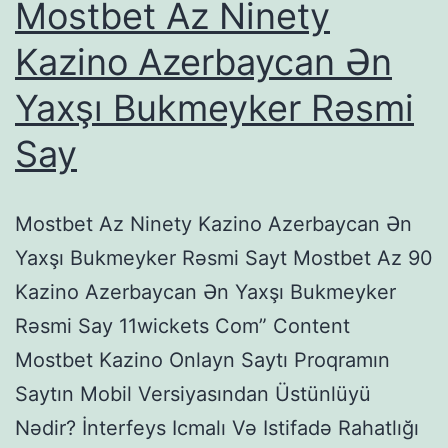
Mostbet Az Ninety
Kazino Azerbaycan Ən
Yaxşı Bukmeyker Rəsmi
Say
Mostbet Az Ninety Kazino Azerbaycan Ən
Yaxşı Bukmeyker Rəsmi Sayt Mostbet Az 90
Kazino Azerbaycan Ən Yaxşı Bukmeyker
Rəsmi Say 11wickets Com” Content
Mostbet Kazino Onlayn Saytı Proqramın
Saytın Mobil Versiyasından Üstünlüyü
Nədir? İnterfeys Icmalı Və Istifadə Rahatlığı