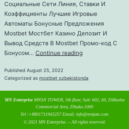
Социальные Сети Линия, Ставки И
Коэффициенты Лучшие Игровые
Автоматы Бонусные Предложения
Mostbet Мостбет Казино Депозит И
Вывод Средств В Mostbet Промо-код С
Бонусом…
Continue reading
Published
August 25, 2022
Categorized as
mostbet ozbekistonda
MN Enterprise
MNSN TOWER, 5th floor, Suit: 602, 60, Dilkusha
Commercial Area, Dhaka-1000
Tel :+8801711943257
Email: info@mnjute.com
© 2021 MN Enterprise. – All rights reserved.