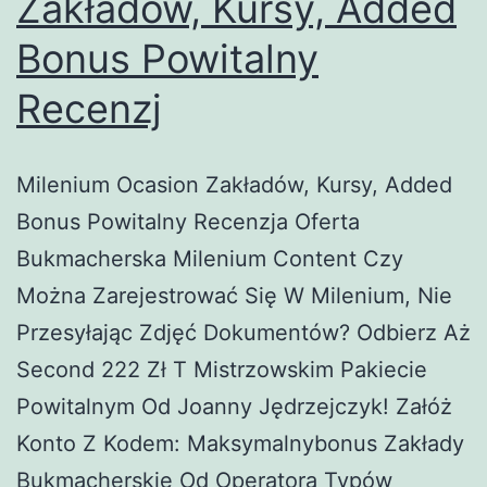
Zakładów, Kursy, Added
Bonus Powitalny
Recenzj
Milenium Ocasion Zakładów, Kursy, Added
Bonus Powitalny Recenzja Oferta
Bukmacherska Milenium Content Czy
Można Zarejestrować Się W Milenium, Nie
Przesyłając Zdjęć Dokumentów? Odbierz Aż
Second 222 Zł T Mistrzowskim Pakiecie
Powitalnym Od Joanny Jędrzejczyk! Załóż
Konto Z Kodem: Maksymalnybonus Zakłady
Bukmacherskie Od Operatora Typów