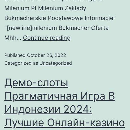
Milenium Pl Milenium Zakłady
Bukmacherskie Podstawowe Informacje”
“[newline]milenium Bukmacher Oferta
Mhh…
Continue reading
Published
October 26, 2022
Categorized as
Uncategorized
Демо-слоты
Прагматичная Игра В
Индонезии 2024:
Лучшие Онлайн-казино