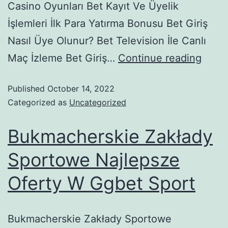
Casino Oyunları Bet Kayıt Ve Üyelik
İşlemleri İlk Para Yatırma Bonusu Bet Giriş
Nasıl Üye Olunur? Bet Television İle Canlı
Maç İzleme Bet Giriş…
Continue reading
Published
October 14, 2022
Categorized as
Uncategorized
Bukmacherskie Zakłady
Sportowe Najlepsze
Oferty W Ggbet Sport
Bukmacherskie Zakłady Sportowe