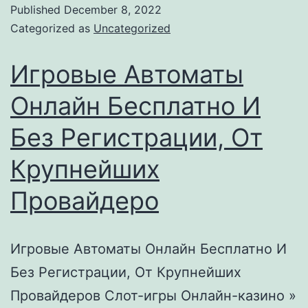
Published
December 8, 2022
Categorized as
Uncategorized
Игровые Автоматы
Онлайн Бесплатно И
Без Регистрации, От
Крупнейших
Провайдеро
Игровые Автоматы Онлайн Бесплатно И
Без Регистрации, От Крупнейших
Провайдеров Слот-игры Онлайн-казино »