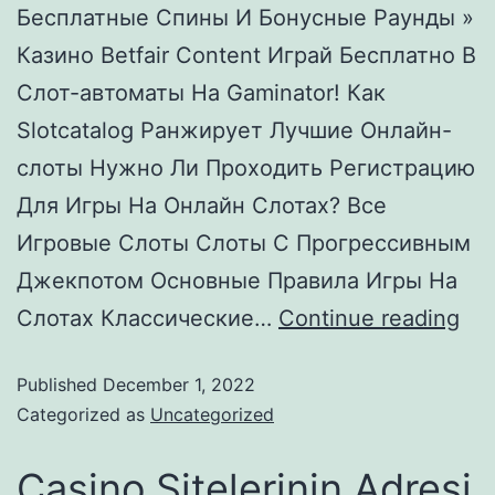
Бесплатные Спины И Бонусные Раунды »
Казино Betfair Content Играй Бесплатно В
Слот-автоматы На Gaminator! Как
Slotcatalog Ранжирует Лучшие Онлайн-
слоты Нужно Ли Проходить Регистрацию
Для Игры На Онлайн Слотах? Все
Игровые Слоты Слоты С Прогрессивным
Джекпотом Основные Правила Игры На
Слотах Классические…
Continue reading
Published
December 1, 2022
Categorized as
Uncategorized
Casino Sitelerinin Adresi