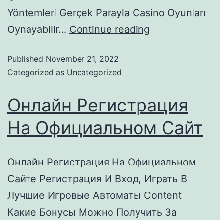
Yöntemleri Gerçek Parayla Casino Oyunları
Oynayabilir…
Continue reading
Published
November 21, 2022
Categorized as
Uncategorized
Онлайн Регистрация
На Официальном Сайт
Онлайн Регистрация На Официальном
Сайте Регистрация И Вход, Играть В
Лучшие Игровые Автоматы Content
Какие Бонусы Можно Получить За